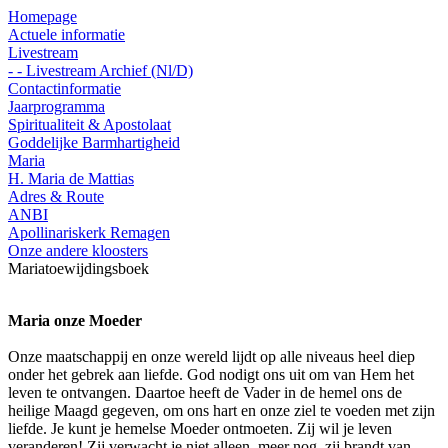
Homepage
Actuele informatie
Livestream
- - Livestream Archief (Nl/D)
Contactinformatie
Jaarprogramma
Spiritualiteit & Apostolaat
Goddelijke Barmhartigheid
Maria
H. Maria de Mattias
Adres & Route
ANBI
Apollinariskerk Remagen
Onze andere kloosters
Mariatoewijdingsboek
Maria onze Moeder
Onze maatschappij en onze wereld lijdt op alle niveaus heel diep
onder het gebrek aan liefde. God nodigt ons uit om van Hem het
leven te ontvangen. Daartoe heeft de Vader in de hemel ons de
heilige Maagd gegeven, om ons hart en onze ziel te voeden met zijn
liefde. Je kunt je hemelse Moeder ontmoeten. Zij wil je leven
veranderen! Zij verwacht je niet alleen, meer nog, zij brandt van