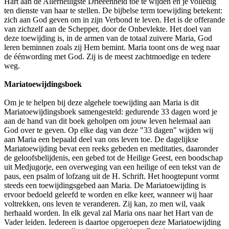
Hart aan de Allerheiligste Drieëenheid toe te wijden en je volledig
ten dienste van haar te stellen. De bijbelse term toewijding betekent:
zich aan God geven om in zijn Verbond te leven. Het is de offerande
van zichzelf aan de Schepper, door de Onbevlekte. Het doel van
deze toewijding is, in de armen van de totaal zuivere Maria, God
leren beminnen zoals zij Hem bemint. Maria toont ons de weg naar
de éénwording met God. Zij is de meest zachtmoedige en tedere
weg.
Mariatoewijdingsboek
Om je te helpen bij deze algehele toewijding aan Maria is dit
Mariatoewijdingsboek samengesteld: gedurende 33 dagen word je
aan de hand van dit boek geholpen om jouw leven helemaal aan
God over te geven. Op elke dag van deze "33 dagen" wijden wij
aan Maria een bepaald deel van ons leven toe. De dagelijkse
Mariatoewijding bevat een reeks gebeden en meditaties, daaronder
de geloofsbelijdenis, een gebed tot de Heilige Geest, een boodschap
uit Medjugorje, een overweging van een heilige of een tekst van de
paus, een psalm of lofzang uit de H. Schrift. Het hoogtepunt vormt
steeds een toewijdingsgebed aan Maria. De Mariatoewijding is
ervoor bedoeld geleefd te worden en elke keer, wanneer wij haar
voltrekken, ons leven te veranderen. Zij kan, zo men wil, vaak
herhaald worden. In elk geval zal Maria ons naar het Hart van de
Vader leiden. Iedereen is daartoe opgeroepen deze Mariatoewijding