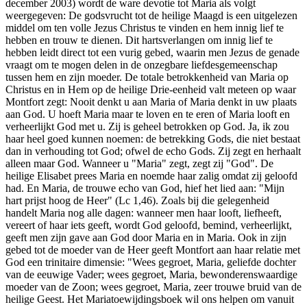
december 2003) wordt de ware devotie tot Maria als volgt
weergegeven: De godsvrucht tot de heilige Maagd is een uitgelezen
middel om ten volle Jezus Christus te vinden en hem innig lief te
hebben en trouw te dienen. Dit hartsverlangen om innig lief te
hebben leidt direct tot een vurig gebed, waarin men Jezus de genade
vraagt om te mogen delen in de onzegbare liefdesgemeenschap
tussen hem en zijn moeder. De totale betrokkenheid van Maria op
Christus en in Hem op de heilige Drie-eenheid valt meteen op waar
Montfort zegt: Nooit denkt u aan Maria of Maria denkt in uw plaats
aan God. U hoeft Maria maar te loven en te eren of Maria looft en
verheerlijkt God met u. Zij is geheel betrokken op God. Ja, ik zou
haar heel goed kunnen noemen: de betrekking Gods, die niet bestaat
dan in verhouding tot God; ofwel de echo Gods. Zij zegt en herhaalt
alleen maar God. Wanneer u "Maria" zegt, zegt zij "God". De
heilige Elisabet prees Maria en noemde haar zalig omdat zij geloofd
had. En Maria, de trouwe echo van God, hief het lied aan: "Mijn
hart prijst hoog de Heer" (Lc 1,46). Zoals bij die gelegenheid
handelt Maria nog alle dagen: wanneer men haar looft, liefheeft,
vereert of haar iets geeft, wordt God geloofd, bemind, verheerlijkt,
geeft men zijn gave aan God door Maria en in Maria. Ook in zijn
gebed tot de moeder van de Heer geeft Montfort aan haar relatie met
God een trinitaire dimensie: "Wees gegroet, Maria, geliefde dochter
van de eeuwige Vader; wees gegroet, Maria, bewonderenswaardige
moeder van de Zoon; wees gegroet, Maria, zeer trouwe bruid van de
heilige Geest. Het Mariatoewijdingsboek wil ons helpen om vanuit