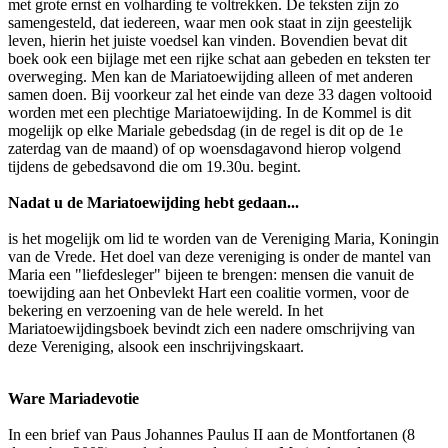
met grote ernst en volharding te voltrekken. De teksten zijn zo
samengesteld, dat iedereen, waar men ook staat in zijn geestelijk
leven, hierin het juiste voedsel kan vinden. Bovendien bevat dit
boek ook een bijlage met een rijke schat aan gebeden en teksten ter
overweging. Men kan de Mariatoewijding alleen of met anderen
samen doen. Bij voorkeur zal het einde van deze 33 dagen voltooid
worden met een plechtige Mariatoewijding. In de Kommel is dit
mogelijk op elke Mariale gebedsdag (in de regel is dit op de 1e
zaterdag van de maand) of op woensdagavond hierop volgend
tijdens de gebedsavond die om 19.30u. begint.
Nadat u de Mariatoewijding hebt gedaan...
is het mogelijk om lid te worden van de Vereniging Maria, Koningin
van de Vrede. Het doel van deze vereniging is onder de mantel van
Maria een "liefdesleger" bijeen te brengen: mensen die vanuit de
toewijding aan het Onbevlekt Hart een coalitie vormen, voor de
bekering en verzoening van de hele wereld. In het
Mariatoewijdingsboek bevindt zich een nadere omschrijving van
deze Vereniging, alsook een inschrijvingskaart.
Ware Mariadevotie
In een brief van Paus Johannes Paulus II aan de Montfortanen (8